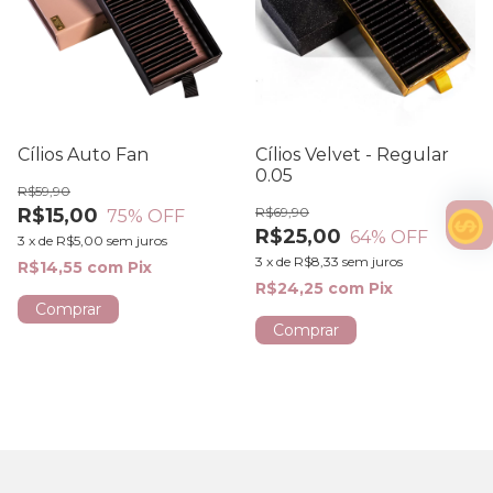
Cílios Auto Fan
Cílios Velvet - Regular
0.05
R$59,90
R$15,00
R$69,90
75
% OFF
R$25,00
64
% OFF
3
x
de
R$5,00
sem juros
3
x
de
R$8,33
sem juros
R$14,55
com
Pix
R$24,25
com
Pix
Comprar
Comprar