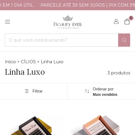
M 1 DIA ÚTIL
PARCELE ATÉ 3X SEM JUROS | PIX COM 3%
0
Início
>
CÍLIOS
>
Linha Luxo
Linha Luxo
3 produtos
Ordenar por:
Filtrar
Mais vendidos