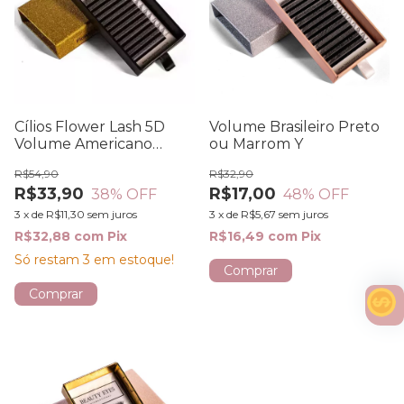
Cílios Flower Lash 5D
Volume Brasileiro Preto
Volume Americano
ou Marrom Y
0.07mm
R$54,90
R$32,90
R$33,90
R$17,00
38
% OFF
48
% OFF
3
x
de
R$11,30
sem juros
3
x
de
R$5,67
sem juros
R$32,88
com
Pix
R$16,49
com
Pix
Só restam
3
em estoque!
Comprar
Comprar