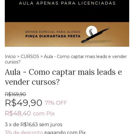
Início
>
CURSOS
>
Aula - Como captar mais leads e vender
cursos?
Aula - Como captar mais leads e
vender cursos?
R$169,90
R$49,90
71
% OFF
R$48,40
com
Pix
3
x de
R$16,63
sem juros
3% de desconto
pagando com Pix