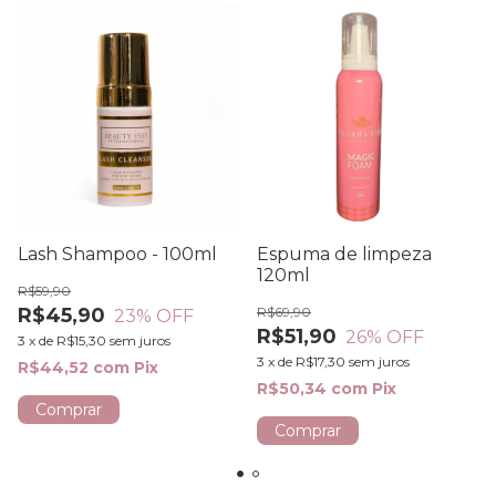
Lash Shampoo - 100ml
Espuma de limpeza
120ml
R$59,90
R$45,90
R$69,90
23
% OFF
R$51,90
26
% OFF
3
x
de
R$15,30
sem juros
3
x
de
R$17,30
sem juros
R$44,52
com
Pix
R$50,34
com
Pix