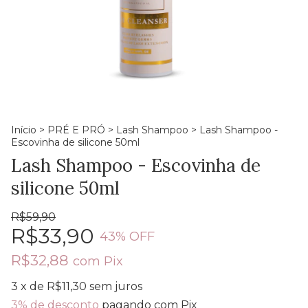
Início
>
PRÉ E PRÓ
>
Lash Shampoo
>
Lash Shampoo -
Escovinha de silicone 50ml
Lash Shampoo - Escovinha de
silicone 50ml
R$59,90
R$33,90
43
% OFF
R$32,88
com
Pix
3
x de
R$11,30
sem juros
3% de desconto
pagando com Pix