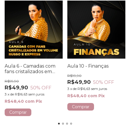
Aula 6 - Camadas com
Aula 10 - Finanças
fans cristalizados em
R$99,90
volume russo e express
R$99,90
R$49,90
50
% OFF
R$49,90
50
% OFF
3
x
de
R$16,63
sem juros
3
x
de
R$16,63
sem juros
R$48,40
com
Pix
R$48,40
com
Pix