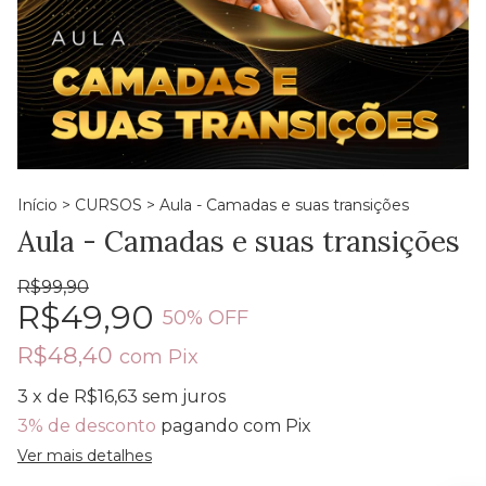
Início
>
CURSOS
>
Aula - Camadas e suas transições
Aula - Camadas e suas transições
R$99,90
R$49,90
50
% OFF
R$48,40
com
Pix
3
x de
R$16,63
sem juros
3% de desconto
pagando com Pix
Ver mais detalhes