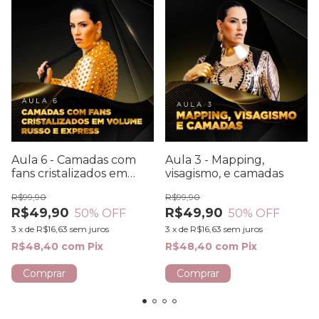
Aula 6 - Camadas com
Aula 3 - Mapping,
fans cristalizados em
visagismo, e camadas
volume russo e express
R$99,90
R$99,90
R$49,90
R$49,90
50
% OFF
50
% OFF
3
x
de
R$16,63
sem juros
3
x
de
R$16,63
sem juros
R$48,40
com
Pix
R$48,40
com
Pix