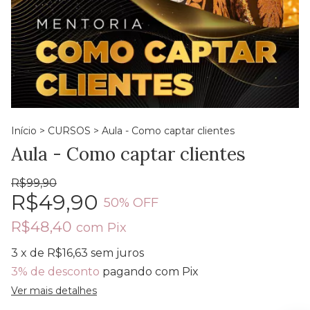
Início
>
CURSOS
>
Aula - Como captar clientes
Aula - Como captar clientes
R$99,90
R$49,90
50
% OFF
R$48,40
com
Pix
3
x de
R$16,63
sem juros
3% de desconto
pagando com Pix
Ver mais detalhes