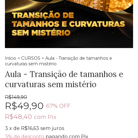
Início
>
CURSOS
>
Aula - Transição de tamanhos e
curvaturas sem mistério
Aula - Transição de tamanhos e
curvaturas sem mistério
R$149,90
R$49,90
67
% OFF
R$48,40
com
Pix
3
x de
R$16,63
sem juros
3% de desconto
pagando com Pix