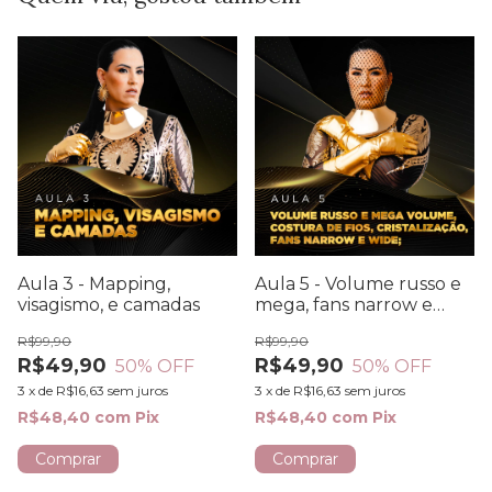
Aula 3 - Mapping,
Aula 5 - Volume russo e
visagismo, e camadas
mega, fans narrow e
wide, cristalização,
R$99,90
R$99,90
costura de fios etc.
R$49,90
R$49,90
50
% OFF
50
% OFF
3
x
de
R$16,63
sem juros
3
x
de
R$16,63
sem juros
R$48,40
com
Pix
R$48,40
com
Pix