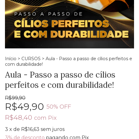
Início
>
CURSOS
>
Aula - Passo a passo de cílios perfeitos e
com durabilidade!
Aula - Passo a passo de cílios
perfeitos e com durabilidade!
R$99,90
R$49,90
50
% OFF
R$48,40
com
Pix
3
x de
R$16,63
sem juros
3% de desconto
pagando com Pix