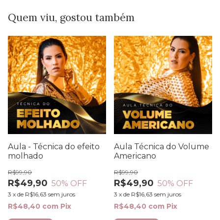
Quem viu, gostou também
Aula - Técnica do efeito
Aula Técnica do Volume
molhado
Americano
R$99,90
R$99,90
R$49,90
R$49,90
50
% OFF
50
% OFF
3
x
de
R$16,63
sem juros
3
x
de
R$16,63
sem juros
R$48,40
com
Pix
R$48,40
com
Pix